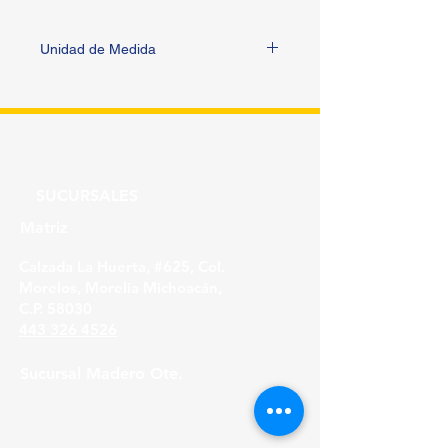
Unidad de Medida
METRO
SUCURSALES
Matriz
Calzada La Huerta, #625, Col.
Morelos, Morelia Michoacán,
C.P. 58030
443 326 4526
Sucursal Madero Ote.
Av. Madero Oriente #1999 - B Col. Primo
Tapia,