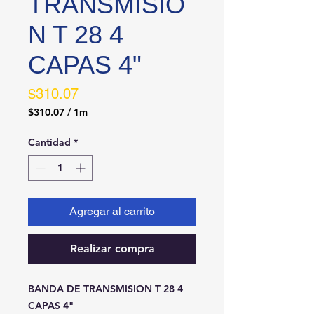
TRANSMISIO
N T 28 4
CAPAS 4"
Precio
$310.07
$310.07
/
1m
$310.07
por
Cantidad
*
1
Metro
Agregar al carrito
Realizar compra
BANDA DE TRANSMISION T 28 4 
CAPAS 4"