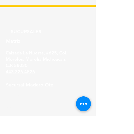
SUCURSALES
Matriz
Calzada La Huerta, #625, Col.
Morelos, Morelia Michoacán,
C.P. 58030
443 326 4526
Sucursal Madero Ote.
Av. Madero Oriente #1999 - B Col. Primo
Tapia,
Morelia Michoacán, C.P. 58158
443 316 21 22
HORARIOS
Lunes a Viernes