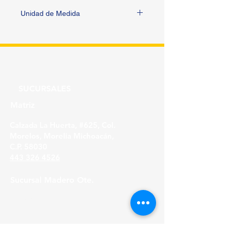
Unidad de Medida
PIEZA
SUCURSALES
Matriz
Calzada La Huerta, #625, Col.
Morelos, Morelia Michoacán,
C.P. 58030
443 326 4526
Sucursal Madero Ote.
Av. Madero Oriente #1999 - B Col. Primo
Tapia,
Morelia Michoacán, C.P. 58158
443 316 21 22