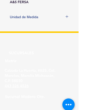
A&S FERSA
Unidad de Medida
PIEZA
SUCURSALES
Matriz
Calzada La Huerta, #625, Col.
Morelos, Morelia Michoacán,
C.P. 58030
443 326 4526
Sucursal Madero Ote.
Av. Madero Oriente #1999 - B Col. Primo